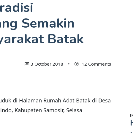
radisi
ang Semakin
yarakat Batak
3 October 2018
•
12 Comments
duduk di Halaman Rumah Adat Batak di Desa
do, Kabupaten Samosir, Selasa
I