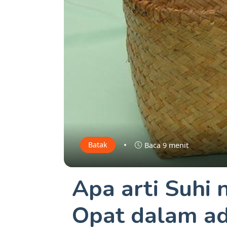
•
Batak
Baca 9 menit
Apa arti Suhi
Opat dalam ad