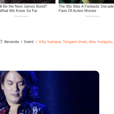
Beranda
Event
Viky Sianipar, Tongam Sirait, Alex Hutajulu..