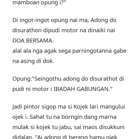
mamboan opung i?"
Di ingot-ingot opung nai ma, Adong do
disurathon dipudi motor na dinaiki nai
DOA BERSAMA.
alai ala nga agak sega parningotanna gabe
na asing di dok.
Opung:"Seingothu adong do disurathot di
pudi ni motor i IBADAH GABUNGAN."
Jadi pintor sigop ma si Kojek lari mangului
ojek i. Sahat tu na borngin dang marna
mulak si kojek tu jabu, sai maos disukkuni
didalan, "Ai adong di bereng hamu ojek