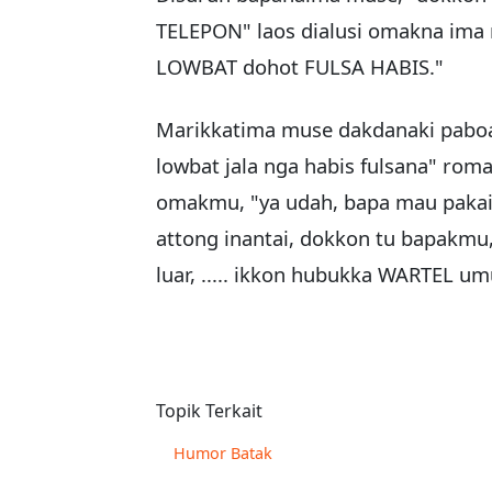
TELEPON" laos dialusi omakna ima
LOWBAT dohot FULSA HABIS."
Marikkatima muse dakdanaki paboa
lowbat jala nga habis fulsana" ro
omakmu, "ya udah, bapa mau pakai 
attong inantai, dokkon tu bapakm
luar, ..... ikkon hubukka WARTEL um
Topik Terkait
Humor Batak