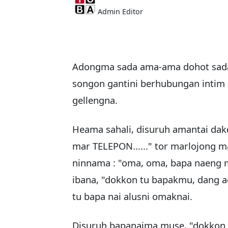
Admin Editor
Adongma sada ama-ama dohot sada
songon gantini berhubungan intim s
gellengna.
Heama sahali, disuruh amantai dak
mar TELEPON......" tor marlojong 
ninnama : "oma, oma, bapa naeng m
ibana, "dokkon tu bapakmu, dang 
tu bapa nai alusni omaknai.
Disuruh bapanaima muse, "dokkon 