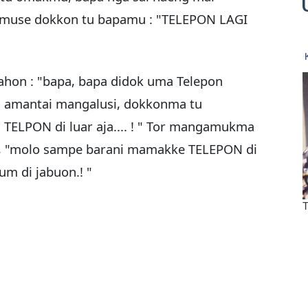
 muse dokkon tu bapamu : "TELEPON LAGI
hon : "bapa, bapa didok uma Telepon
ma amantai mangalusi, dokkonma tu
TELPON di luar aja.... ! " Tor mangamukma
u, "molo sampe barani mamakke TELEPON di
um di jabuon.! "