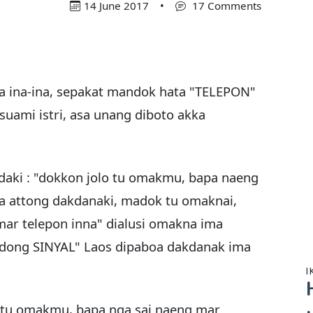
14 June 2017
•
17 Comments
 ina-ina, sepakat mandok hata "TELEPON"
uami istri, asa unang diboto akka
daki : "dokkon jolo tu omakmu, bapa naeng
ma attong dakdanaki, madok tu omaknai,
ar telepon inna" dialusi omakna ima
adong SINYAL" Laos dipaboa dakdanak ima
I
tu omakmu, bapa nga sai naeng mar