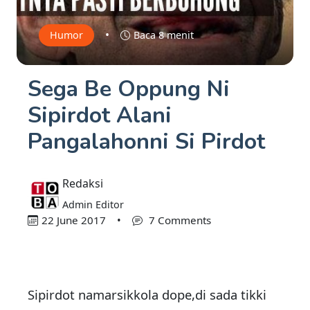
•
Humor
Baca 8 menit
Sega Be Oppung Ni
Sipirdot Alani
Pangalahonni Si Pirdot
Redaksi
Admin Editor
22 June 2017
•
7 Comments
Sipirdot namarsikkola dope,di sada tikki