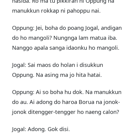
nasida. Ro ma tu pikkiran ni Oppung na
manukkun rokkap ni pahoppu nai.
Oppung: Jei, boha do poang Jogal, andigan
do ho mangoli? Nungnga lam matua iba.
Nanggo apala sanga idaonku ho mangoli.
Jogal: Sai maos do holan i disukkun
Oppung. Na asing ma jo hita hatai.
Oppung: Ai so boha hu dok. Na manukkun
do au. Ai adong do haroa Borua na jonok-
jonok ditengger-tengger ho naeng calon?
Jogal: Adong. Gok disi.