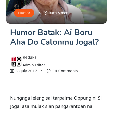
•
Humor
Baca 5 menit
Humor Batak: Ai Boru
Aha Do Calonmu Jogal?
Redaksi
Admin Editor
28 July 2017
•
14 Comments
Nungnga leleng sai tarpaima Oppung ni Si
Jogal asa mulak sian pangarantoan na