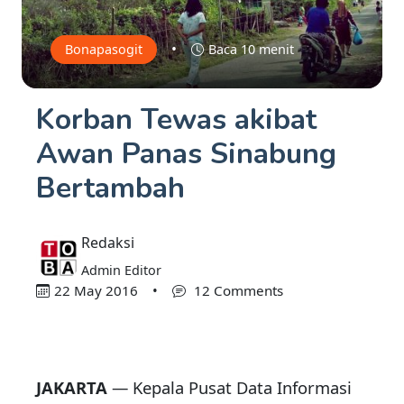
•
Bonapasogit
Baca 10 menit
Korban Tewas akibat
Awan Panas Sinabung
Bertambah
Redaksi
Admin Editor
22 May 2016
•
12 Comments
JAKARTA
—
Kepala Pusat Data Informasi