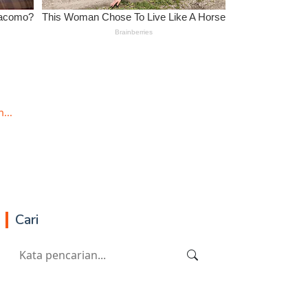
...
Cari