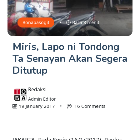
•
Bonapasogit
Baca 8 menit
Miris, Lapo ni Tondong
Ta Senayan Akan Segera
Ditutup
Redaksi
Admin Editor
19 January 2017
•
16 Comments
JAKARTA,
Pada Senin (16/1/2017), Paulus