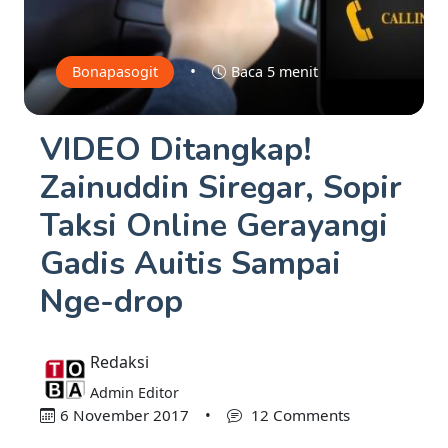
•
Bonapasogit
Baca 5 menit
VIDEO Ditangkap!
Zainuddin Siregar, Sopir
Taksi Online Gerayangi
Gadis Auitis Sampai
Nge-drop
Redaksi
Admin Editor
6 November 2017
•
12 Comments