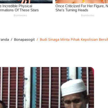
randa
Bonapasogit
Budi Sinaga Minta Pihak Kepolisian Bersi