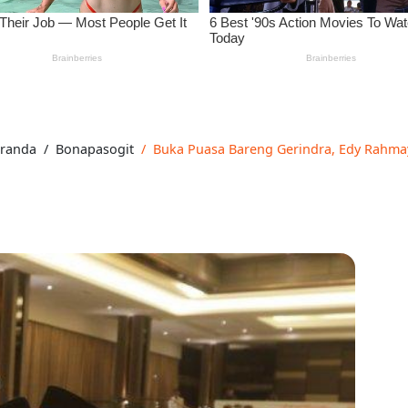
randa
Bonapasogit
Buka Puasa Bareng Gerindra, Edy Rahmay