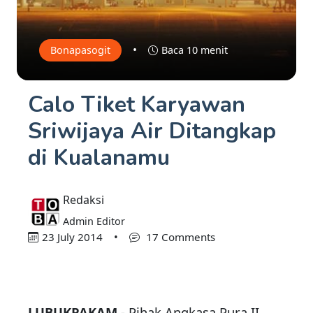
•
Bonapasogit
Baca 10 menit
Calo Tiket Karyawan
Sriwijaya Air Ditangkap
di Kualanamu
Redaksi
Admin Editor
23 July 2014
•
17 Comments
LUBUKPAKAM
- Pihak Angkasa Pura II