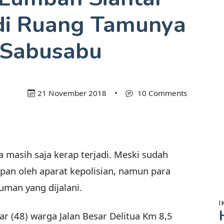
i di Ruang Tamunya
 Sabusabu
21 November 2018
•
10 Comments
 masih saja kerap terjadi. Meski sudah
pan oleh aparat kepolisian, namun para
uman yang dijalani.
I
r (48) warga Jalan Besar Delitua Km 8,5