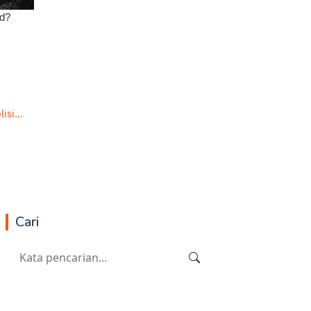
si...
Cari