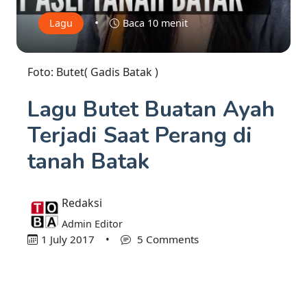
•
Lagu
Baca 10 menit
Foto: Butet( Gadis Batak )
Lagu Butet Buatan Ayah
Terjadi Saat Perang di
tanah Batak
Redaksi
Admin Editor
1 July 2017
•
5 Comments