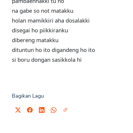
pambaennakki tu ho
na gabe so not matakku
holan mamikkiri aha dosalakki
disegai ho piikkiranku
dibereng matakku
dituntun ho ito digandeng ho ito
si boru dongan sasikkola hi
Bagikan Lagu