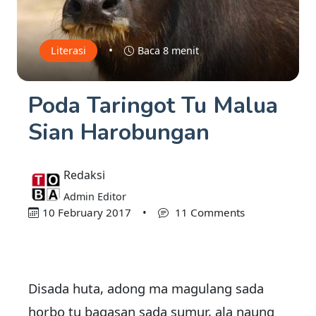
•
Literasi
Baca 8 menit
Poda Taringot Tu Malua
Sian Harobungan
Redaksi
Admin Editor
10 February 2017
•
11 Comments
Disada huta, adong ma magulang sada
horbo tu bagasan sada sumur, ala naung