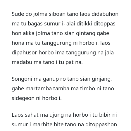
Sude do jolma siboan tano laos didabuhon
ma tu bagas sumur i, alai ditikki ditoppas
hon akka jolma tano sian gintang gabe
hona ma tu tanggurung ni horbo i, laos
dipahusor horbo ima tanggurung na jala
madabu ma tano i tu pat na.
Songoni ma ganup ro tano sian ginjang,
gabe martamba tamba ma timbo ni tano
sidegeon ni horbo i.
Laos sahat ma ujung na horbo i tu bibir ni
sumur i marhite hite tano na ditoppashon