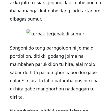
akka jolma i sian ginjang, laos gabe boi ma
ibana mangakkat gabe dang jadi tartanom
dibagas sumur.
Songoni do tong parngoluon ni jolma di
portibi on. ditikki godang jolma na
mambahen parukkilon tu hita, alai molo
sabar do hita pasidinghon i, boi doi gabe
dalan/sinjata ta laho patamba pos ni roha
di hita gabe manghorhon nadenggan tu
diri ta.
Na paduahon, ditikki adong jolma na