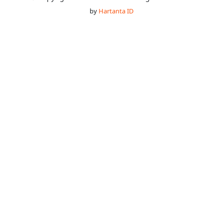
by
Hartanta ID