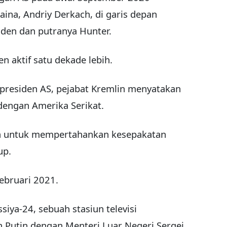
na, Andriy Derkach, di garis depan
den dan putranya Hunter.
n aktif satu dekade lebih.
presiden AS, pejabat Kremlin menyatakan
 dengan Amerika Serikat.
in untuk mempertahankan kesepakatan
up.
Februari 2021.
ssiya-24, sebuah stasiun televisi
 Putin dengan Menteri Luar Negeri Sergei