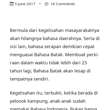
5 June 2017
•
16 Comments
Bermula dari kegelisa­h­an masayarakatnya
akan hi­lang­nya bahasa daerahnya. Ser­ta di
sisi lain, bahasa serapan de­mikian cepat
menguasai Bahasa Batak. Membuat perki­
raan da­lam waktu ti­dak le­bih dari 25
tahun lagi, Bahasa Ba­tak akan lesap di
tempatnya sendiri.
Kegelisahan itu, terbukti, ketika berada di
pelosok kam­pung, anak-anak sudah
mema­kai Bahasa Indonesia. Bukan ha­nya