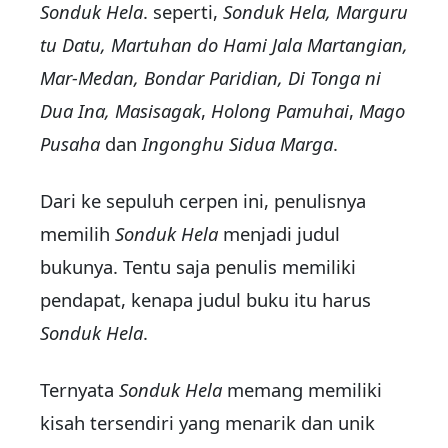
Sonduk Hela
. seperti,
Sonduk Hela, Marguru
tu Datu, Martuhan do Hami Jala Marta­ngian,
Mar-Medan, Bondar Pa­ridian, Di Tonga ni
Dua Ina, Ma­sisagak
,
Holong Pamuhai
,
Mago
Pusaha
dan
Ingonghu
Sidua Marga
.
Dari ke sepuluh cerpen ini, penulisnya
memilih
Sonduk Hela
menjadi judul
bukunya. Tentu saja penulis memiliki
pendapat, kenapa judul buku itu harus
Sonduk Hela
.
Ternyata
Sonduk Hela
me­mang memiliki
kisah tersendiri yang menarik dan unik