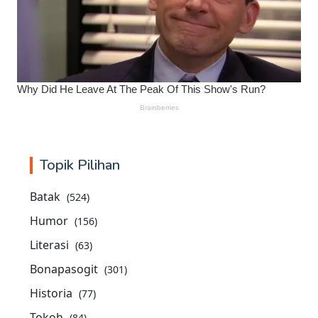
Topik Pilihan
Batak
(524)
Humor
(156)
Literasi
(63)
Bonapasogit
(301)
Historia
(77)
Tokoh
(84)