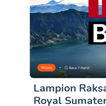
•
Wisata
Baca 7 menit
Lampion Raksa
Royal Sumate