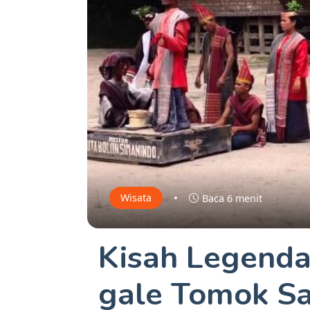
•
Wisata
Baca 6 menit
Kisah Legenda
gale Tomok S