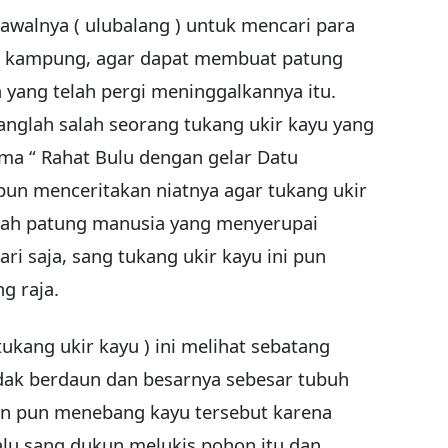
walnya ( ulubalang ) untuk mencari para
ru kampung, agar dapat membuat patung
 yang telah pergi meninggalkannya itu.
nglah salah seorang tukang ukir kayu yang
ama “ Rahat Bulu dengan gelar Datu
pun menceritakan niatnya agar tukang ukir
uah patung manusia yang menyerupai
ri saja, sang tukang ukir kayu ini pun
g raja.
ukang ukir kayu ) ini melihat sebatang
dak berdaun dan besarnya sebesar tubuh
un pun menebang kayu tersebut karena
alu sang dukun melukis pohon itu dan