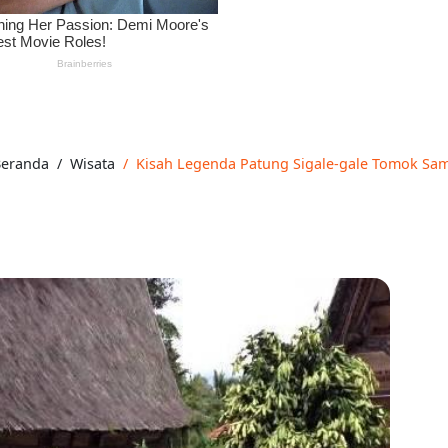
eranda
Wisata
Kisah Legenda Patung Sigale-gale Tomok Sam