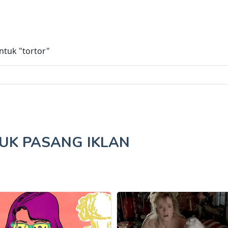
untuk
"tortor"
TUK
PASANG IKLAN