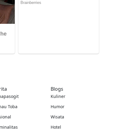
rita
Blogs
napasogit
Kuliner
nau Toba
Humor
sional
Wisata
minalitas
Hotel