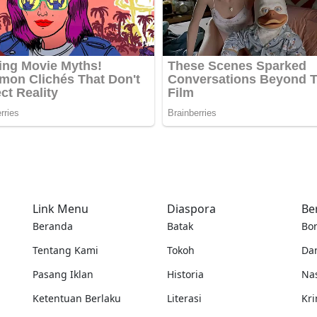
Link Menu
Diaspora
Be
Beranda
Batak
Bo
Tentang Kami
Tokoh
Da
Pasang Iklan
Historia
Na
Ketentuan Berlaku
Literasi
Kri