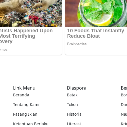
Link Menu
Diaspora
Be
Beranda
Batak
Bo
Tentang Kami
Tokoh
Da
Pasang Iklan
Historia
Na
Ketentuan Berlaku
Literasi
Kri