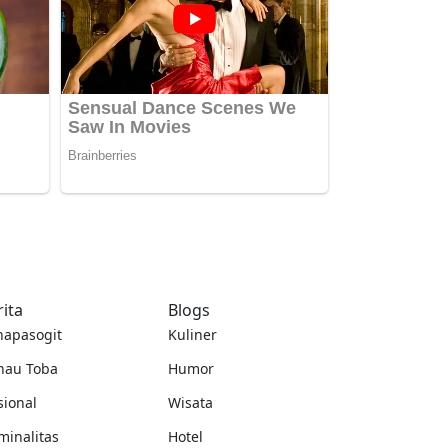
rita
Blogs
napasogit
Kuliner
nau Toba
Humor
sional
Wisata
minalitas
Hotel