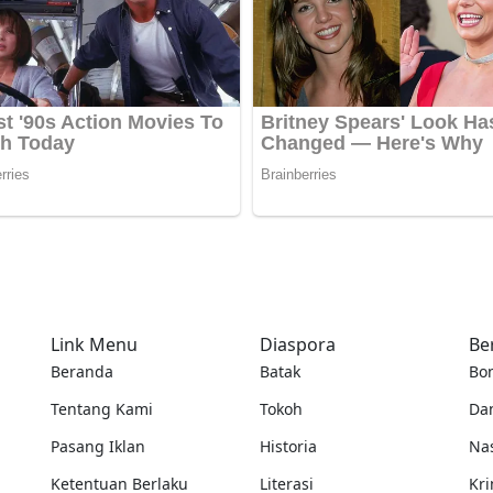
Link Menu
Diaspora
Be
Beranda
Batak
Bo
Tentang Kami
Tokoh
Da
Pasang Iklan
Historia
Na
Ketentuan Berlaku
Literasi
Kri