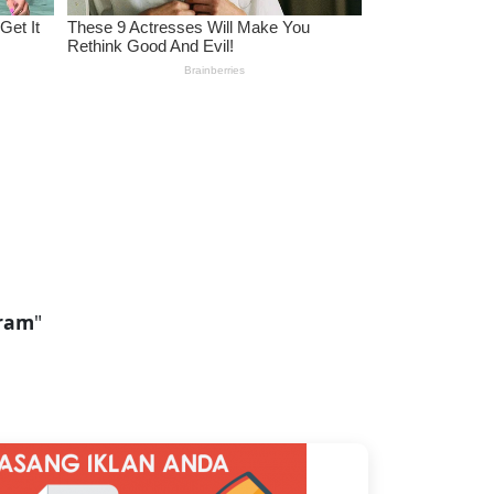
gram
"