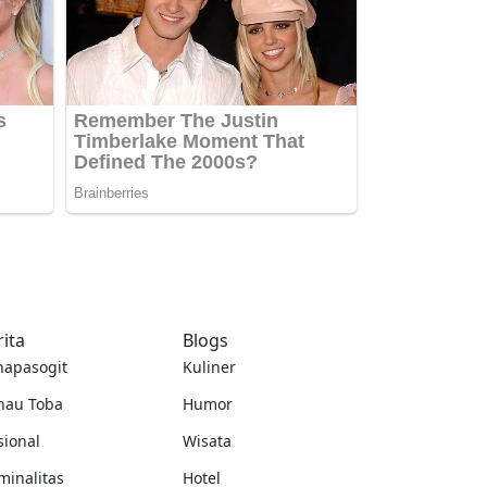
rita
Blogs
napasogit
Kuliner
nau Toba
Humor
sional
Wisata
minalitas
Hotel