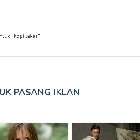
untuk
"kopi takar"
TUK
PASANG IKLAN