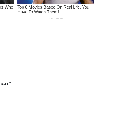
akar
"