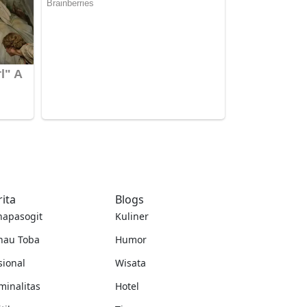
rita
Blogs
napasogit
Kuliner
nau Toba
Humor
sional
Wisata
minalitas
Hotel