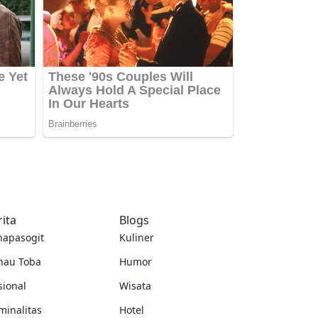
rita
Blogs
napasogit
Kuliner
nau Toba
Humor
sional
Wisata
minalitas
Hotel