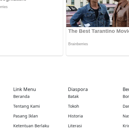
Link Menu
Diaspora
Be
Beranda
Batak
Bo
Tentang Kami
Tokoh
Da
Pasang Iklan
Historia
Na
Ketentuan Berlaku
Literasi
Kri