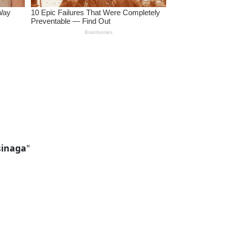
sinaga
"