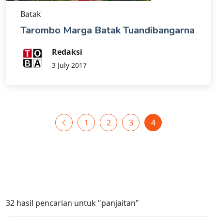
Batak
Tarombo Marga Batak Tuandibangarna
Redaksi
3 July 2017
1
2
3
4
32
hasil pencarian untuk
"panjaitan"