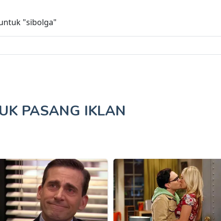
 untuk
"sibolga"
TUK
PASANG IKLAN