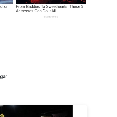
lga
"