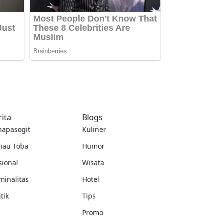
rita
Blogs
napasogit
Kuliner
nau Toba
Humor
sional
Wisata
minalitas
Hotel
itik
Tips
Promo