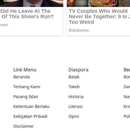
Link Menu
Diaspora
Be
Beranda
Batak
Bo
Tentang Kami
Tokoh
Da
Pasang Iklan
Historia
Na
Ketentuan Berlaku
Literasi
Kri
Kebijakan Pribadi
Opini
Pol
Disclaimer