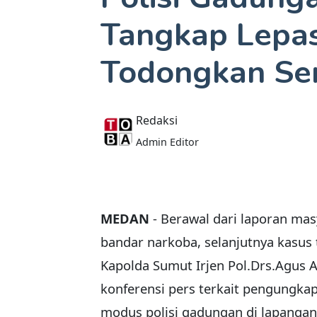
Tangkap Lepa
Todongkan Sen
Redaksi
Admin Editor
MEDAN
- Berawal dari laporan mas
bandar narkoba, selanjutnya kasus
Kapolda Sumut Irjen Pol.Drs.Agus 
konferensi pers terkait pengungka
modus polisi gadungan di lapangan