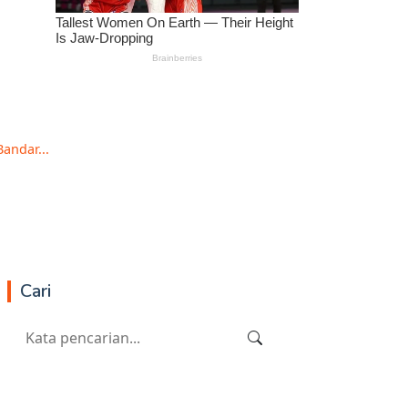
andar...
Cari