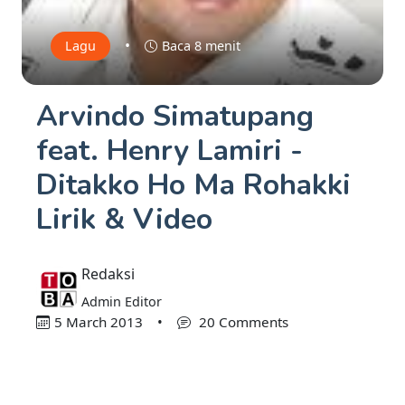
•
Lagu
Baca 8 menit
Arvindo Simatupang
feat. Henry Lamiri -
Ditakko Ho Ma Rohakki
Lirik & Video
Redaksi
Admin Editor
5 March 2013
•
20 Comments