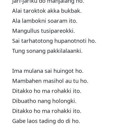
Jari-jariku do manjalang ho.
Alai taroktok akka bukbak.
Ala lambokni soaram ito.
Mangullus tusipareokki.
Sai tarhatotong hupanotnoti ho.
Tung sonang pakkilalaanki.
Ima mulana sai huingot ho.
Mambahen masihol au tu ho.
Ditakko ho ma rohakki ito.
Dibuatho nang holongki.
Ditakko ho ma rohakki ito.
Gabe laos tading do di ho.