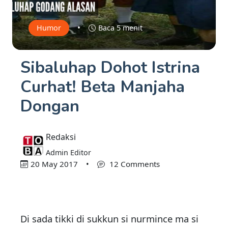
•
Humor
Baca 5 menit
Sibaluhap Dohot Istrina
Curhat! Beta Manjaha
Dongan
Redaksi
Admin Editor
20 May 2017
•
12 Comments
Di sada tikki di sukkun si nurmince ma si