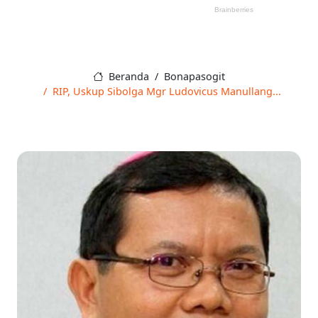
Beranda
Bonapasogit
RIP, Uskup Sibolga Mgr Ludovicus Manullang...