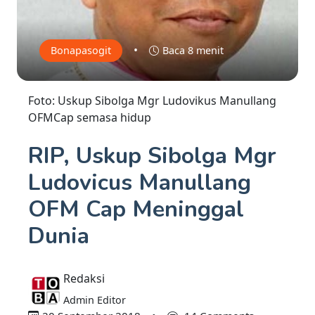
•
Bonapasogit
Baca 8 menit
Foto: Uskup Sibolga Mgr Ludovikus Manullang
OFMCap semasa hidup
RIP, Uskup Sibolga Mgr
Ludovicus Manullang
OFM Cap Meninggal
Dunia
Redaksi
Admin Editor