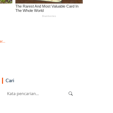
...
Cari