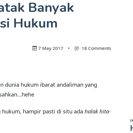
atak Banyak
isi Hukum
7 May 2017
•
18 Comments
an dunia hukum ibarat andaliman yang
isahkan...hehe
 hukum, hampir pasti di situ ada
halak hita
-
I