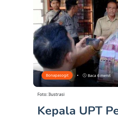
•
Bonapasogit
Baca 6 menit
Foto: Ilustrasi
Kepala UPT P