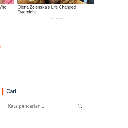
...
Cari