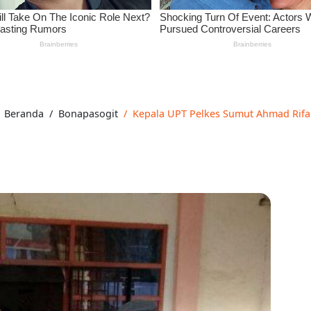
Beranda
Bonapasogit
Kepala UPT Pelkes Sumut Ahmad Rifai