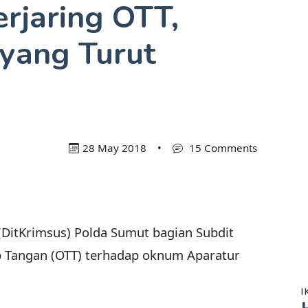
rjaring OTT,
 yang Turut
28 May 2018
•
15 Comments
 (DitKrimsus) Polda Sumut bagian Subdit
p Tangan (OTT) terhadap oknum Aparatur
I