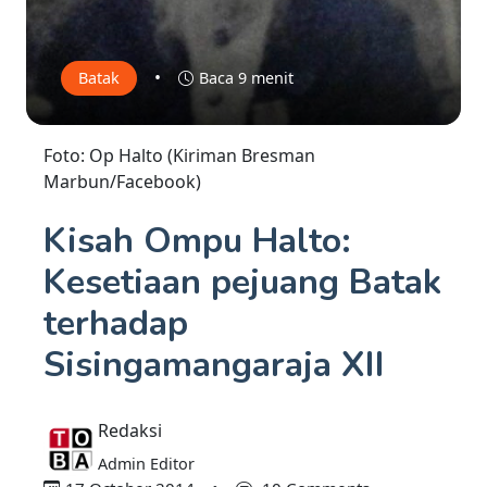
•
Batak
Baca 9 menit
Foto: Op Halto (Kiriman Bresman
Marbun/Facebook)
Kisah Ompu Halto:
Kesetiaan pejuang Batak
terhadap
Sisingamangaraja XII
Redaksi
Admin Editor