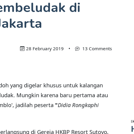
embeludak di
akarta
28 February 2019
•
13 Comments
odoh yang digelar khusus untuk kalangan
ludak. Mungkin karena baru pertama atau
blo', jadilah peserta
"
Didia Rongkaphi
I
 berlangsung di Gereja HKBP Resort Sutoyo,