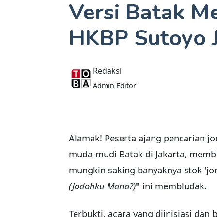
Versi Batak M
HKBP Sutoyo J
Redaksi
Admin Editor
Alamak! Peserta ajang pencarian j
muda-mudi Batak di Jakarta, memb
mungkin saking banyaknya stok 'jom
(Jodohku Mana?)
"
ini membludak.
Terbukti, acara yang diinisiasi dan